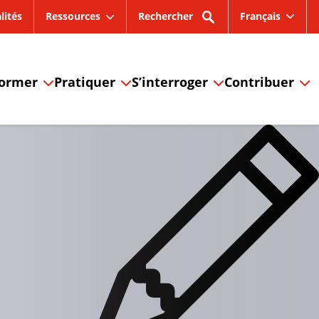
lités
Ressources
Rechercher
Français
former
Pratiquer
S’interroger
Contribuer