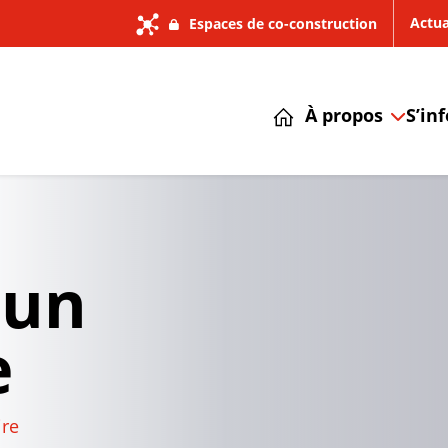
Actua
Espaces de co-construction
À propos
S’in
 un
e
re