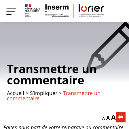
Transmettre un
commentaire
Accueil
>
S’impliquer
>
Transmettre un
commentaire
Decrease font
Reset f
Incr
A
A
A
Faites nous part de votre remarque ou commentaire