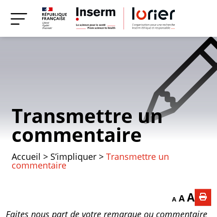
Transmettre un
commentaire
Accueil
>
S’impliquer
>
Transmettre un
commentaire
Decrease font
Reset f
Incr
A
A
A
Faites nous part de votre remarque ou commentaire