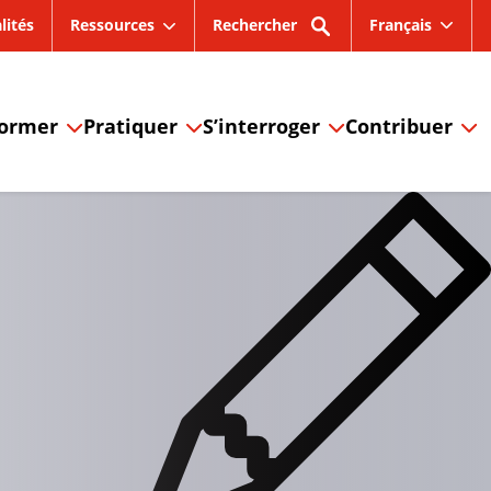
lités
Ressources
Rechercher
Français
former
Pratiquer
S’interroger
Contribuer