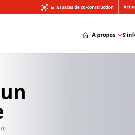
Actua
Espaces de co-construction
À propos
S’in
 un
e
re