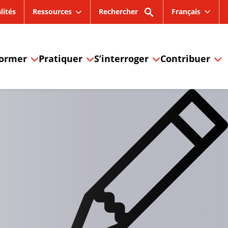
lités
Ressources
Rechercher
Français
former
Pratiquer
S’interroger
Contribuer