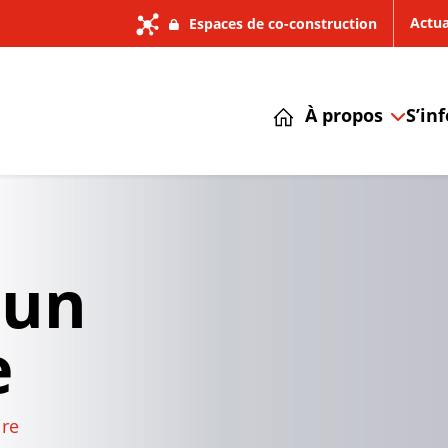
Actua
Espaces de co-construction
À propos
S’in
 un
e
re