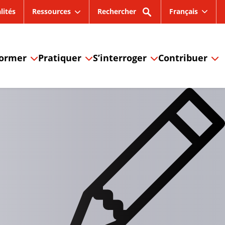
lités
Ressources
Rechercher
Français
former
Pratiquer
S’interroger
Contribuer