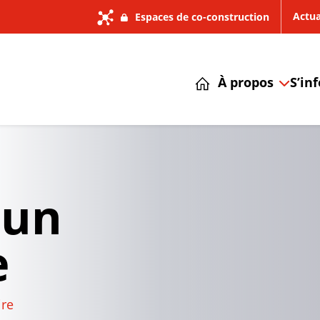
Actua
Espaces de co-construction
À propos
S’in
 un
e
re