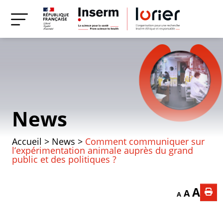
News
Accueil
>
News
>
Comment communiquer sur
l’expérimentation animale auprès du grand
public et des politiques ?
Decrease font
Reset f
Incr
A
A
A