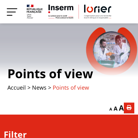
Points of view
Accueil
>
News
>
Points of view
Decrease font
Reset f
Incr
A
A
A
Filter