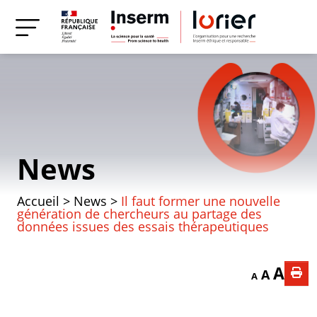
News
Accueil
>
News
>
Il faut former une nouvelle
génération de chercheurs au partage des
données issues des essais thérapeutiques
Decrease font
Reset f
Incr
A
A
A