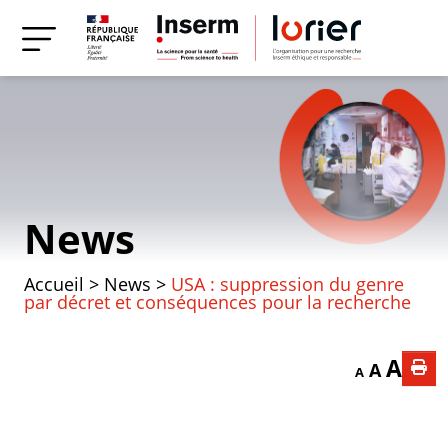
News
Accueil
>
News
>
USA : suppression du genre
par décret et conséquences pour la recherche
Decrease font
Reset f
Incr
A
A
A