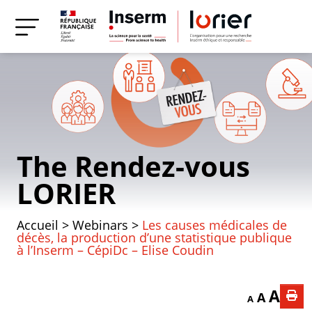
The Rendez-vous
LORIER
Accueil
>
Webinars
>
Les causes médicales de
décès, la production d’une statistique publique
à l’Inserm – CépiDc – Elise Coudin
Decrease font
Reset f
Incr
A
A
A