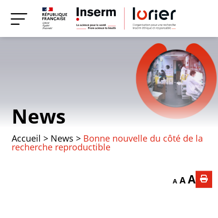
News
Accueil
>
News
>
Bonne nouvelle du côté de la
recherche reproductible
Decrease font
Reset f
Incr
A
A
A