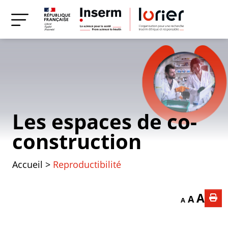
Les espaces de co-
construction
Accueil
>
Reproductibilité
Decrease font
Reset f
Incr
A
A
A