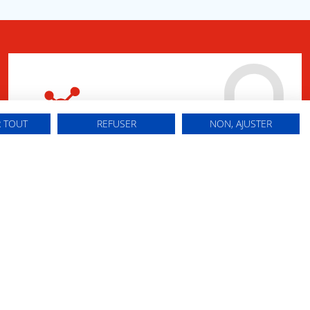
 TOUT
REFUSER
NON, AJUSTER
Espaces de co-
construction
SE CONNECTER