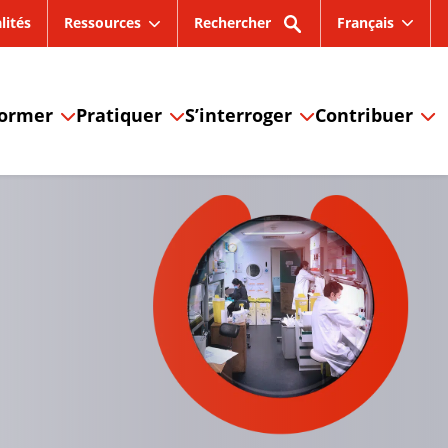
lités
Ressources
Rechercher
Français
former
Pratiquer
S’interroger
Contribuer