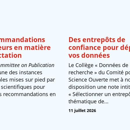
ommandations
Des entrepôts de
eurs en matière
confiance pour dé
ctation
vos données
mmittee on Publication
Le Collège « Données de 
l’une des instances
recherche » du Comité po
ales mises sur pied par
Science Ouverte met à n
 scientifiques pour
disposition une note inti
es recommandations en
« Sélectionner un entrep
thématique de...
11 juillet 2026