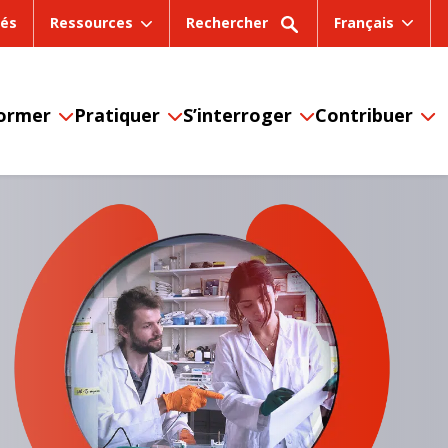
tés
Ressources
Rechercher
Français
former
Pratiquer
S’interroger
Contribuer