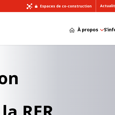
Actuali
Espaces de co-construction
À propos
S’in
ion
 la RER