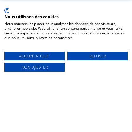
4 juillet 2026
Nous utilisons des cookies
Nous pouvons les placer pour analyser les données de nos visiteurs,
améliorer notre site Web, afficher un contenu personnalisé et vous faire
vivre une expérience inoubliable. Pour plus d'informations sur les cookies
Vos lettres d’actualités
que nous utilisons, ouvrez les paramètres.
ACCEPTER TOUT
REFUSER
S’INSCRIRE
NON, AJUSTER
Espaces de co-