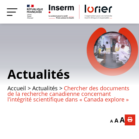
Actualités
Accueil
>
Actualités
>
Chercher des documents
de la recherche canadienne concernant
l’intégrité scientifique dans « Canada explore »
Decrease font
Reset f
Incr
A
A
A