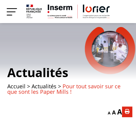
Actualités
Accueil
>
Actualités
>
Pour tout savoir sur ce
que sont les Paper Mills !
Decrease font
Reset f
Incr
A
A
A