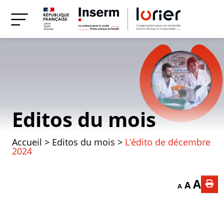
Editos du mois
Accueil
>
Editos du mois
>
L’édito de décembre
2024
Decrease font
Reset f
Incr
A
A
A